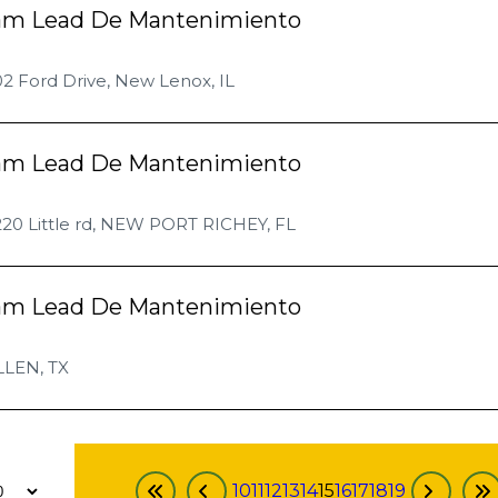
am Lead De Mantenimiento
2 Ford Drive, New Lenox, IL
am Lead De Mantenimiento
220 Little rd, NEW PORT RICHEY, FL
am Lead De Mantenimiento
LLEN, TX
10
11
12
13
14
15
16
17
18
19