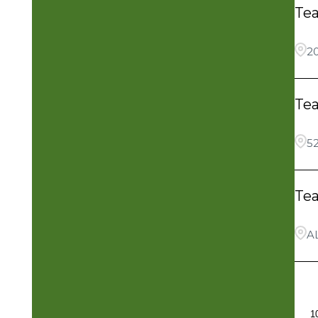
Te
20
Te
5
Te
A