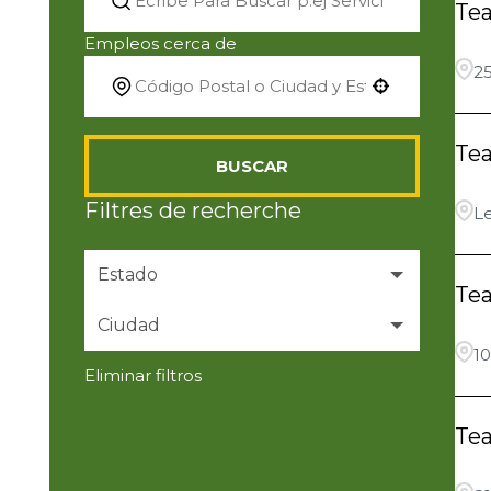
Te
Empleos cerca de
25
Use your location
Te
BUSCAR
Filtres de recherche
L
Estado
Te
Ciudad
Alabama
11
10
Eliminar filtros
Arizona
Akron
11
5
Te
Arkansas
ALLEN
3
4