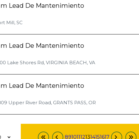
am Lead De Mantenimiento
rt Mill, SC
am Lead De Mantenimiento
100 Lake Shores Rd, VIRGINIA BEACH, VA
am Lead De Mantenimiento
809 Upper River Road, GRANTS PASS, OR
8
9
10
11
12
13
14
15
16
17