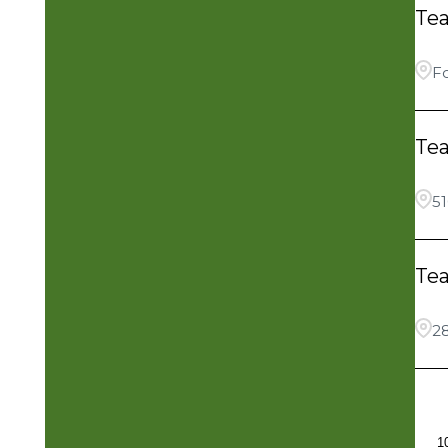
Te
Fo
Te
5
Te
2