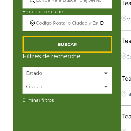
Te
Empleos cerca de
Me
Use your location
Te
BUSCAR
Filtres de recherche
Ca
Estado
Te
Ciudad
Alabama
11
Li
Eliminar filtros
Arizona
Akron
11
5
Te
Arkansas
ALLEN
3
4