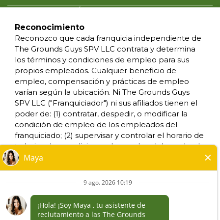
POLÍTICA DE PRIVACIDAD
CONDICIONES DE USO
Reconocimiento
ACCESIBILIDAD
Reconozco que cada franquicia independiente de
NO VENDAS MI INFORMACION
The Grounds Guys SPV LLC contrata y determina
SUS DERECHOS DE PRIVACIDAD
los términos y condiciones de empleo para sus
propios empleados. Cualquier beneficio de
empleo, compensación y prácticas de empleo
*Todos los negocios franquiciados y que sean
varían según la ubicación. Ni The Grounds Guys
de propiedad y funcionamiento
SPV LLC ("Franquiciador") ni sus afiliados tienen el
independiente, operan bajo las marcas,
poder de: (1) contratar, despedir, o modificar la
marcas registradas, nombres comerciales,
condición de empleo de los empleados del
insignias, emblemas, lemas, u otros indicios de
franquiciado; (2) supervisar y controlar el horario de
origen de las marcas de servicio, con respecto
trabajo o las condiciones de empleo del empleado
al sistema de franquicia de The Grounds Guys®,
del franquiciado; (3) determinar la tarifa y el
dentro de un área geográfica especificada.
método de pago; o (4) aceptar, revisar o mantener
Solamente el negocio franquiciado que sea de
los expedientes de empleo del franquiciado. The
propiedad y funcionamiento independiente,
Grounds Guys SPV LLC NO es el empleador y/o
habrá de tener cualquier tipo de interacción o
empleador conjunto para: (i) cualquiera de las
autoridad con su negocio, y tomará todas las
oportunidades de trabajo enumeradas en este sitio
decisiones relacionadas con el empleo,