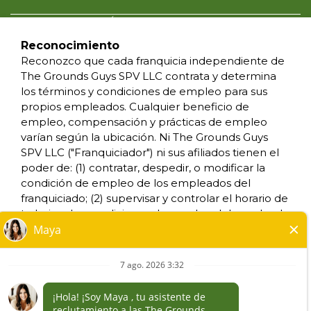
POLÍTICA DE PRIVACIDAD
CONDICIONES DE USO
Reconocimiento
ACCESIBILIDAD
Reconozco que cada franquicia independiente de
NO VENDAS MI INFORMACION
The Grounds Guys SPV LLC contrata y determina
SUS DERECHOS DE PRIVACIDAD
los términos y condiciones de empleo para sus
propios empleados. Cualquier beneficio de
empleo, compensación y prácticas de empleo
*Todos los negocios franquiciados y que sean
varían según la ubicación. Ni The Grounds Guys
de propiedad y funcionamiento
SPV LLC ("Franquiciador") ni sus afiliados tienen el
independiente, operan bajo las marcas,
poder de: (1) contratar, despedir, o modificar la
marcas registradas, nombres comerciales,
condición de empleo de los empleados del
insignias, emblemas, lemas, u otros indicios de
franquiciado; (2) supervisar y controlar el horario de
origen de las marcas de servicio, con respecto
trabajo o las condiciones de empleo del empleado
al sistema de franquicia de The Grounds Guys®,
del franquiciado; (3) determinar la tarifa y el
dentro de un área geográfica especificada.
método de pago; o (4) aceptar, revisar o mantener
Solamente el negocio franquiciado que sea de
los expedientes de empleo del franquiciado. The
propiedad y funcionamiento independiente,
Grounds Guys SPV LLC NO es el empleador y/o
habrá de tener cualquier tipo de interacción o
empleador conjunto para: (i) cualquiera de las
autoridad con su negocio, y tomará todas las
oportunidades de trabajo enumeradas en este sitio
decisiones relacionadas con el empleo,