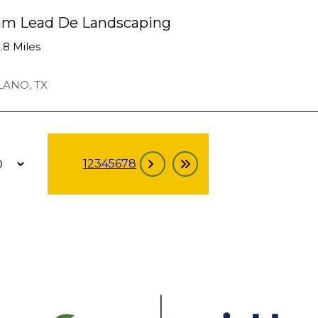
am Lead De Landscaping
.8 Miles
LANO, TX
1
2
3
4
5
6
7
8