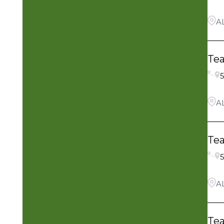
DENTON
2
A
Flower Mound
8
Te
FRISCO
6
5
Krugerville
2
A
Little Elm
4
Te
5
A
Te