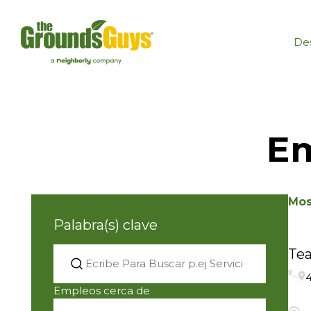
Des
Em
Mos
Palabra(s) clave
Te
4
Empleos cerca de