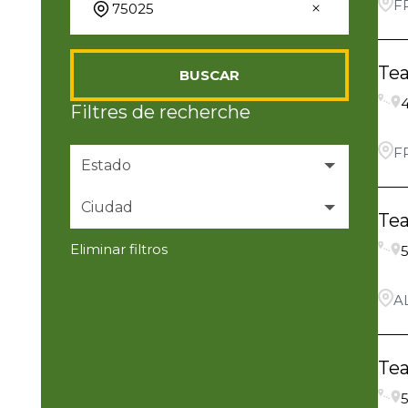
F
Te
BUSCAR
4
Filtres de recherche
F
Estado
Ciudad
Texas
71
Te
Eliminar filtros
5
ALLEN
4
A
Anna
4
Aubrey
5
Te
Celina
1
5