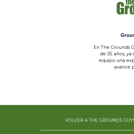
En The Grounds G
de 35 años, ya
equipo una expe
avance p
VOLVER A THE GROUNDS GUY