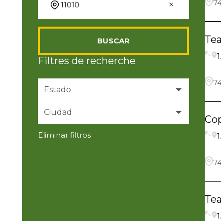
74
Te
BUSCAR
1
Filtres de recherche
74
Estado
Ciudad
New York
8
Co
Eliminar filtros
1
Bay Shore
1
Franklin Square
7
74
Te
1