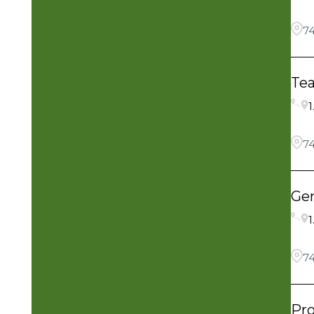
74
Te
1
74
Ge
1
74
Pro