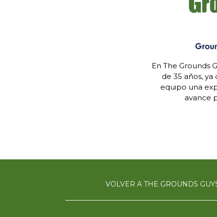
En The Grounds G
de 35 años, ya
equipo una expe
avance p
VOLVER A THE GROUNDS GUY