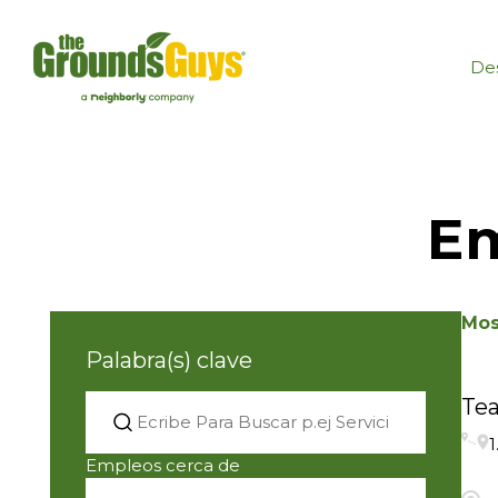
Des
Em
Mos
Palabra(s) clave
Te
1
Empleos cerca de