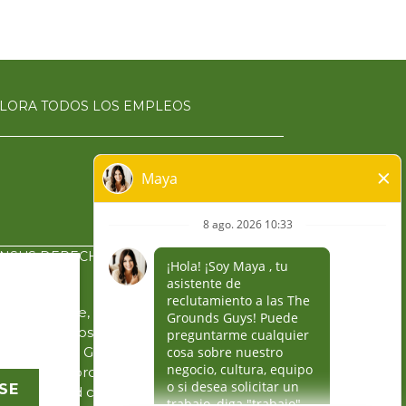
LORA TODOS LOS EMPLEOS
ON
SUS DERECHOS DE PRIVACIDAD
ndependiente, operan
emas, u otros indicios
 The Grounds Guys®,
 que sea de propiedad
SE
 o autoridad con su