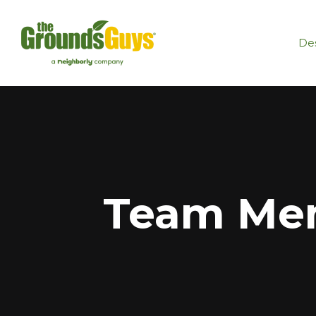
Des
Team Mem