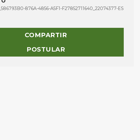
TO
86793B0-876A-4856-A5F1-F27852711640_22074377-ES
COMPARTIR
POSTULAR