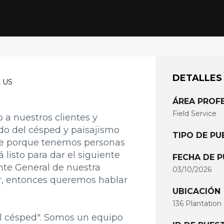
DETALLES
, US
ÁREA PROF
Field Service
o a nuestros clientes y
do del césped y paisajismo
TIPO DE P
ede porque tenemos personas
 listo para dar el siguiente
FECHA DE P
nte General de nuestra
03/10/2026
or, entonces queremos hablar
UBICACIÓN
136 Plantation
l césped". Somos un equipo