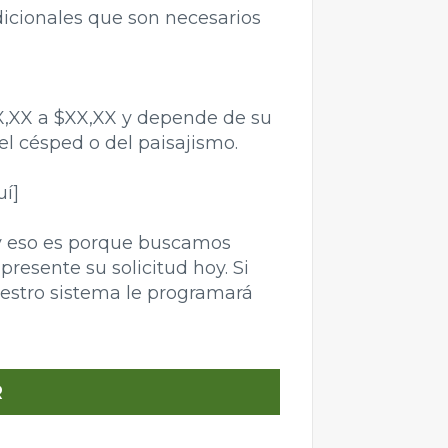
icionales que son necesarios
X,XX a $XX,XX y depende de su
l césped o del paisajismo.
uí]
 eso es porque buscamos
 presente su solicitud hoy. Si
uestro sistema le programará
R