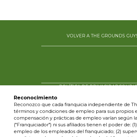
VOLVER A THE GROUNDS GUY
POLÍTICA DE PRIVACIDAD
CONDIC
Reconocimiento
Reconozco que cada franquicia independiente de Th
*Todos los negocios
términos y condiciones de empleo para sus propios 
bajo las marcas, marc
compensación y prácticas de empleo varían según la
de origen de las m
("Franquiciador") ni sus afiliados tienen el poder de: (
dentro de un área ge
empleo de los empleados del franquiciado; (2) supervis
y funcionamiento i