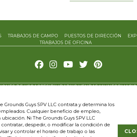
S
TRABAJOS DE CAMPO
PUESTOS DE DIRECCIÓN
EXP
TRABAJOS DE OFICINA
IONES DE USO
ACCESIBILIDAD
NO VENDAS MI INFORMACI
e Grounds Guys SPV LLC contrata y determina los
 franquiciados y que sean de propiedad y funcionamiento i
empleados. Cualquier beneficio de empleo,
as registradas, nombres comerciales, insignias, emblemas, l
 ubicación. Ni The Grounds Guys SPV LLC
arcas de servicio, con respecto al sistema de franquicia de
1) contratar, despedir, o modificar la condición de
ográfica especificada. Solamente el negocio franquiciado
ar y controlar el horario de trabajo o las
CLO
ndependiente, habrá de tener cualquier tipo de interacción