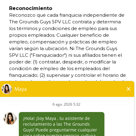
CONDICIONES DE USO
Reconocimiento
ACCESIBILIDAD
Reconozco que cada franquicia independiente de
NO VENDAS MI INFORMACION
The Grounds Guys SPV LLC contrata y determina
SUS DERECHOS DE PRIVACIDAD
los términos y condiciones de empleo para sus
propios empleados. Cualquier beneficio de
empleo, compensación y prácticas de empleo
*Todos los negocios franquiciados y que sean
varían según la ubicación. Ni The Grounds Guys
de propiedad y funcionamiento
SPV LLC ("Franquiciador") ni sus afiliados tienen el
independiente, operan bajo las marcas,
poder de: (1) contratar, despedir, o modificar la
marcas registradas, nombres comerciales,
condición de empleo de los empleados del
insignias, emblemas, lemas, u otros indicios de
franquiciado; (2) supervisar y controlar el horario de
origen de las marcas de servicio, con respecto
trabajo o las condiciones de empleo del empleado
al sistema de franquicia de The Grounds Guys®,
del franquiciado; (3) determinar la tarifa y el
dentro de un área geográfica especificada.
método de pago; o (4) aceptar, revisar o mantener
Solamente el negocio franquiciado que sea de
los expedientes de empleo del franquiciado. The
propiedad y funcionamiento independiente,
Grounds Guys SPV LLC NO es el empleador y/o
habrá de tener cualquier tipo de interacción o
empleador conjunto para: (i) cualquiera de las
autoridad con su negocio, y tomará todas las
oportunidades de trabajo enumeradas en este sitio
decisiones relacionadas con el empleo,
Web; (ii) cualquiera de los franquiciados
respecto a su negocio franquiciado.
independientes; y, (iii) cualquiera de los empleados