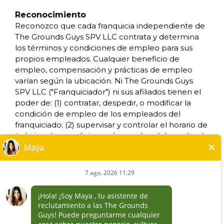
CONDICIONES DE USO
Reconocimiento
ACCESIBILIDAD
Reconozco que cada franquicia independiente de
NO VENDAS MI INFORMACION
The Grounds Guys SPV LLC contrata y determina
SUS DERECHOS DE PRIVACIDAD
los términos y condiciones de empleo para sus
propios empleados. Cualquier beneficio de
empleo, compensación y prácticas de empleo
*Todos los negocios franquiciados y que sean
varían según la ubicación. Ni The Grounds Guys
de propiedad y funcionamiento
SPV LLC ("Franquiciador") ni sus afiliados tienen el
independiente, operan bajo las marcas,
poder de: (1) contratar, despedir, o modificar la
marcas registradas, nombres comerciales,
condición de empleo de los empleados del
insignias, emblemas, lemas, u otros indicios de
franquiciado; (2) supervisar y controlar el horario de
origen de las marcas de servicio, con respecto
trabajo o las condiciones de empleo del empleado
al sistema de franquicia de The Grounds Guys®,
del franquiciado; (3) determinar la tarifa y el
dentro de un área geográfica especificada.
método de pago; o (4) aceptar, revisar o mantener
Solamente el negocio franquiciado que sea de
los expedientes de empleo del franquiciado. The
propiedad y funcionamiento independiente,
Grounds Guys SPV LLC NO es el empleador y/o
habrá de tener cualquier tipo de interacción o
empleador conjunto para: (i) cualquiera de las
autoridad con su negocio, y tomará todas las
oportunidades de trabajo enumeradas en este sitio
decisiones relacionadas con el empleo,
Web; (ii) cualquiera de los franquiciados
respecto a su negocio franquiciado.
independientes; y, (iii) cualquiera de los empleados