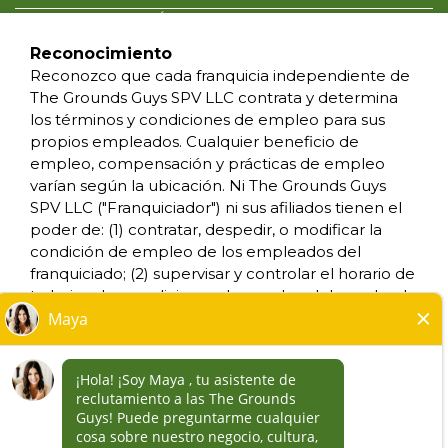
POLÍTICA DE PRIVACIDAD
CONDICIONES DE USO
Reconocimiento
ACCESIBILIDAD
Reconozco que cada franquicia independiente de
NO VENDAS MI INFORMACION
The Grounds Guys SPV LLC contrata y determina
SUS DERECHOS DE PRIVACIDAD
los términos y condiciones de empleo para sus
propios empleados. Cualquier beneficio de
empleo, compensación y prácticas de empleo
*Todos los negocios franquiciados y que sean
varían según la ubicación. Ni The Grounds Guys
de propiedad y funcionamiento
SPV LLC ("Franquiciador") ni sus afiliados tienen el
independiente, operan bajo las marcas,
poder de: (1) contratar, despedir, o modificar la
marcas registradas, nombres comerciales,
condición de empleo de los empleados del
insignias, emblemas, lemas, u otros indicios de
franquiciado; (2) supervisar y controlar el horario de
origen de las marcas de servicio, con respecto
trabajo o las condiciones de empleo del empleado
al sistema de franquicia de The Grounds Guys®,
del franquiciado; (3) determinar la tarifa y el
dentro de un área geográfica especificada.
método de pago; o (4) aceptar, revisar o mantener
Solamente el negocio franquiciado que sea de
los expedientes de empleo del franquiciado. The
propiedad y funcionamiento independiente,
Grounds Guys SPV LLC NO es el empleador y/o
habrá de tener cualquier tipo de interacción o
empleador conjunto para: (i) cualquiera de las
autoridad con su negocio, y tomará todas las
oportunidades de trabajo enumeradas en este sitio
decisiones relacionadas con el empleo,