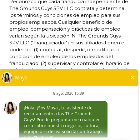
Reconozco que cada franquicia independiente de
NO VENDAS MI INFORMACION
The Grounds Guys SPV LLC contrata y determina
SUS DERECHOS DE PRIVACIDAD
los términos y condiciones de empleo para sus
propios empleados. Cualquier beneficio de
empleo, compensación y prácticas de empleo
*Todos los negocios franquiciados y que sean
varían según la ubicación. Ni The Grounds Guys
de propiedad y funcionamiento
SPV LLC ("Franquiciador") ni sus afiliados tienen el
independiente, operan bajo las marcas,
poder de: (1) contratar, despedir, o modificar la
marcas registradas, nombres comerciales,
condición de empleo de los empleados del
insignias, emblemas, lemas, u otros indicios de
franquiciado; (2) supervisar y controlar el horario de
origen de las marcas de servicio, con respecto
trabajo o las condiciones de empleo del empleado
al sistema de franquicia de The Grounds Guys®,
del franquiciado; (3) determinar la tarifa y el
dentro de un área geográfica especificada.
método de pago; o (4) aceptar, revisar o mantener
Solamente el negocio franquiciado que sea de
los expedientes de empleo del franquiciado. The
propiedad y funcionamiento independiente,
Grounds Guys SPV LLC NO es el empleador y/o
habrá de tener cualquier tipo de interacción o
empleador conjunto para: (i) cualquiera de las
autoridad con su negocio, y tomará todas las
oportunidades de trabajo enumeradas en este sitio
decisiones relacionadas con el empleo,
Web; (ii) cualquiera de los franquiciados
respecto a su negocio franquiciado.
independientes; y, (iii) cualquiera de los empleados
de los franquiciados independientes.